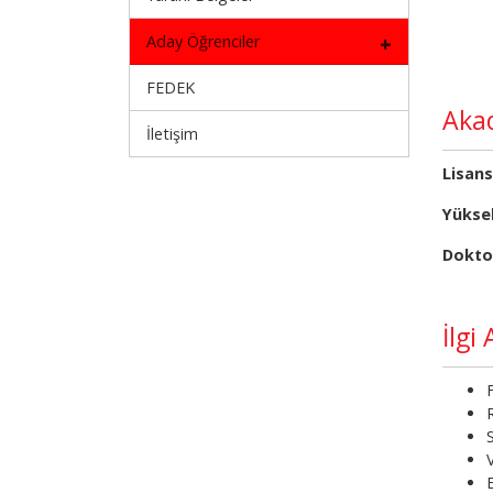
Aday Öğrenciler
FEDEK
Aka
İletişim
Lisans
Yükse
Dokto
İlgi