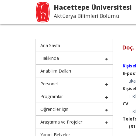
Hacettepe Üniversitesi
Aktüerya Bilimleri Bölümü
Ana Sayfa
Doç.
Hakkında
Kişise
Anabilim Dalları
E-pos
uka
Personel
Kişise
Tıkl
Programlar
CV
Öğrenciler İçin
Tıkl
Telef
Araştırma ve Projeler
(31
Yararlı Belgeler